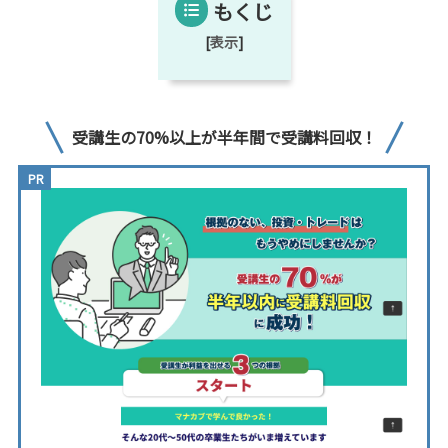
もくじ
[
表示
]
受講生の70%以上が半年間で受講料回収！