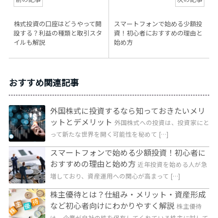
株式投資の口座はどうやって開
スマートフォンで始める少額投
設する？利益の種類と取引スタ
資！初心者におすすめの理由と
イルも解説
始め方
おすすめ関連記事
外国株式に投資するなら知っておきたいメリ
ットとデメリット
外国株式への投資は、投資家にと
って新たな世界を開く可能性を秘めて […]
スマートフォンで始める少額投資！初心者に
おすすめの理由と始め方
近年投資を始める人が急
増しており、資産運用への関心が高まって […]
株主優待とは？仕組み・メリット・資産形成
など初心者向けにわかりやすく解説
株主優待
は、企業が自社の株を保有してくれている株主に対して