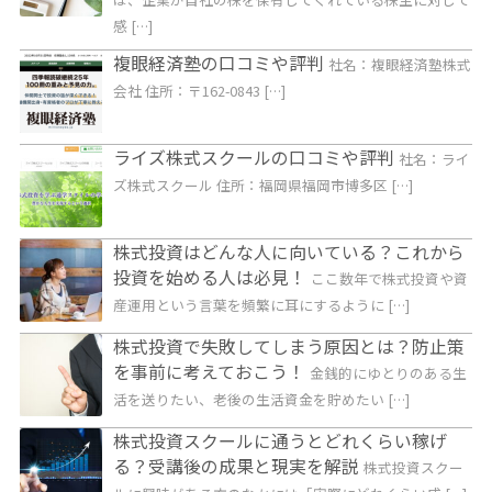
感 […]
複眼経済塾の口コミや評判
社名：複眼経済塾株式
会社 住所：〒162-0843 […]
ライズ株式スクールの口コミや評判
社名：ライ
ズ株式スクール 住所：福岡県福岡市博多区 […]
株式投資はどんな人に向いている？これから
投資を始める人は必見！
ここ数年で株式投資や資
産運用という言葉を頻繁に耳にするように […]
株式投資で失敗してしまう原因とは？防止策
を事前に考えておこう！
金銭的にゆとりのある生
活を送りたい、老後の生活資金を貯めたい […]
株式投資スクールに通うとどれくらい稼げ
る？受講後の成果と現実を解説
株式投資スクー