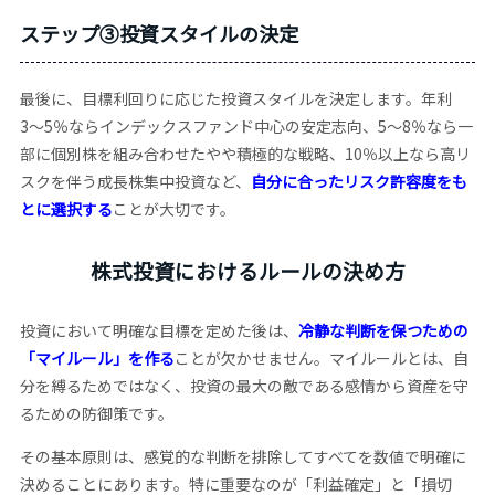
ステップ③投資スタイルの決定
最後に、目標利回りに応じた投資スタイルを決定します。年利
3〜5％ならインデックスファンド中心の安定志向、5〜8％なら一
部に個別株を組み合わせたやや積極的な戦略、10％以上なら高リ
スクを伴う成長株集中投資など、
自分に合ったリスク許容度をも
とに選択する
ことが大切です。
株式投資におけるルールの決め方
投資において明確な目標を定めた後は、
冷静な判断を保つための
「マイルール」を作る
ことが欠かせません。マイルールとは、自
分を縛るためではなく、投資の最大の敵である感情から資産を守
るための防御策です。
その基本原則は、感覚的な判断を排除してすべてを数値で明確に
決めることにあります。特に重要なのが「利益確定」と「損切