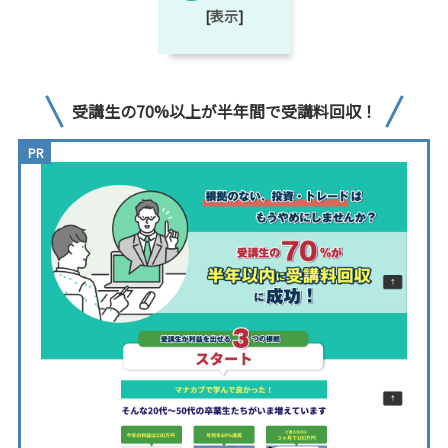
[
表示
]
受講生の70%以上が半年間で受講料回収！