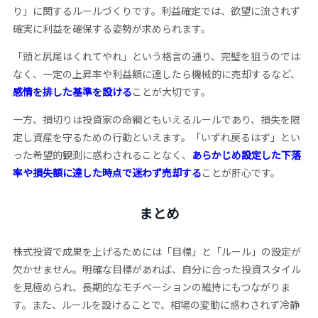
り」に関するルールづくりです。利益確定では、欲望に流されず
確実に利益を確保する姿勢が求められます。
「頭と尻尾はくれてやれ」という格言の通り、完璧を狙うのでは
なく、一定の上昇率や利益額に達したら機械的に売却するなど、
感情を排した基準を設ける
ことが大切です。
一方、損切りは投資家の命綱ともいえるルールであり、損失を限
定し資産を守るための行動といえます。「いずれ戻るはず」とい
った希望的観測に惑わされることなく、
あらかじめ設定した下落
率や損失額に達した時点で迷わず売却する
ことが肝心です。
まとめ
株式投資で成果を上げるためには「目標」と「ルール」の設定が
欠かせません。明確な目標があれば、自分に合った投資スタイル
を見極められ、長期的なモチベーションの維持にもつながりま
す。また、ルールを設けることで、相場の変動に惑わされず冷静