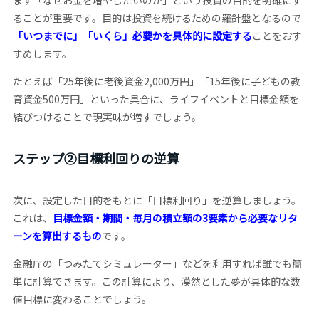
ることが重要です。目的は投資を続けるための羅針盤となるので
「いつまでに」「いくら」必要かを具体的に設定する
ことをおす
すめします。
たとえば「25年後に老後資金2,000万円」「15年後に子どもの教
育資金500万円」といった具合に、ライフイベントと目標金額を
結びつけることで現実味が増すでしょう。
ステップ②目標利回りの逆算
次に、設定した目的をもとに「目標利回り」を逆算しましょう。
これは、
目標金額・期間・毎月の積立額の3要素から必要なリタ
ーンを算出するもの
です。
金融庁の「つみたてシミュレーター」などを利用すれば誰でも簡
単に計算できます。この計算により、漠然とした夢が具体的な数
値目標に変わることでしょう。